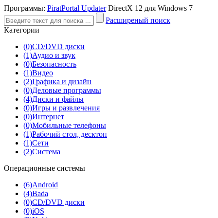
Программы:
PiratPortal Updater
DirectX 12 для Windows 7
Расширеный поиск
Категории
(0)
CD/DVD диски
(1)
Аудио и звук
(0)
Безопасность
(1)
Видео
(2)
Графика и дизайн
(0)
Деловые программы
(4)
Диски и файлы
(0)
Игры и развлечения
(0)
Интернет
(0)
Мобильные телефоны
(1)
Рабочий стол, десктоп
(1)
Сети
(2)
Система
Операционные системы
(6)
Android
(4)
Bada
(0)
CD/DVD диски
(0)
iOS