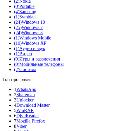
(2)
Nokia
(0)
Portable
(4)
Samsung
(1)
Symbian
(24)
Windows 10
(25)
Windows 7
(24)
Windows 8
(1)
Windows Mobile
(10)
Windows XP
(1)
Аудио и звук
(1)
Видео
(0)
Игры и развлечения
(0)
Мобильные телефоны
(2)
Система
Топ программ
1
WhatsApp
2
Shareman
3
Unlocker
4
Download Master
5
WinRAR
6
DjvuReader
7
Mozilla Firefox
8
Viber