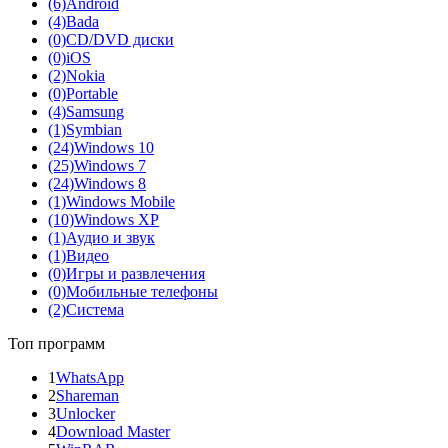
(6)
Android
(4)
Bada
(0)
CD/DVD диски
(0)
iOS
(2)
Nokia
(0)
Portable
(4)
Samsung
(1)
Symbian
(24)
Windows 10
(25)
Windows 7
(24)
Windows 8
(1)
Windows Mobile
(10)
Windows XP
(1)
Аудио и звук
(1)
Видео
(0)
Игры и развлечения
(0)
Мобильные телефоны
(2)
Система
Топ программ
1
WhatsApp
2
Shareman
3
Unlocker
4
Download Master