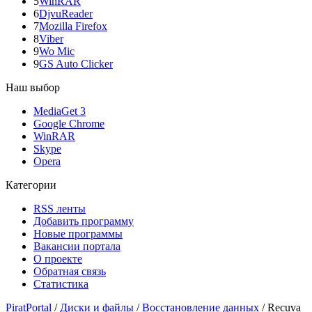
5
WinRAR
6
DjvuReader
7
Mozilla Firefox
8
Viber
9
Wo Mic
9
GS Auto Clicker
Наш выбор
MediaGet 3
Google Chrome
WinRAR
Skype
Opera
Категории
RSS ленты
Добавить программу
Новые программы
Вакансии портала
О проекте
Обратная связь
Статистика
PiratPortal
/
Диски и файлы
/
Восстановление данных
/
Recuva