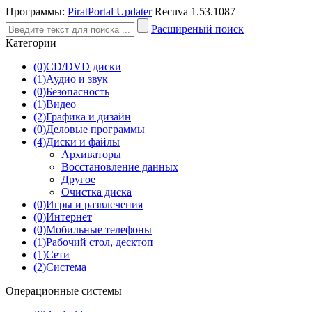
Программы:
PiratPortal Updater
Recuva 1.53.1087
Расширеный поиск
Категории
(0)
CD/DVD диски
(1)
Аудио и звук
(0)
Безопасность
(1)
Видео
(2)
Графика и дизайн
(0)
Деловые программы
(4)
Диски и файлы
Архиваторы
Восстановление данных
Другое
Очистка диска
(0)
Игры и развлечения
(0)
Интернет
(0)
Мобильные телефоны
(1)
Рабочий стол, десктоп
(1)
Сети
(2)
Система
Операционные системы