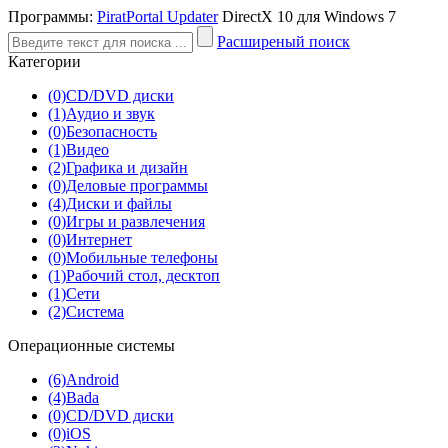
Программы:
PiratPortal Updater
DirectX 10 для Windows 7
Расширеный поиск
Категории
(0)
CD/DVD диски
(1)
Аудио и звук
(0)
Безопасность
(1)
Видео
(2)
Графика и дизайн
(0)
Деловые программы
(4)
Диски и файлы
(0)
Игры и развлечения
(0)
Интернет
(0)
Мобильные телефоны
(1)
Рабочий стол, десктоп
(1)
Сети
(2)
Система
Операционные системы
(6)
Android
(4)
Bada
(0)
CD/DVD диски
(0)
iOS