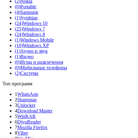
(2)
Nokia
(0)
Portable
(4)
Samsung
(1)
Symbian
(24)
Windows 10
(25)
Windows 7
(24)
Windows 8
(1)
Windows Mobile
(10)
Windows XP
(1)
Аудио и звук
(1)
Видео
(0)
Игры и развлечения
(0)
Мобильные телефоны
(2)
Система
Топ программ
1
WhatsApp
2
Shareman
3
Unlocker
4
Download Master
5
WinRAR
6
DjvuReader
7
Mozilla Firefox
8
Viber