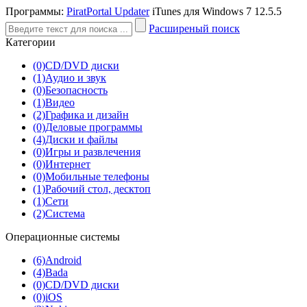
Программы:
PiratPortal Updater
iTunes для Windows 7 12.5.5
Расширеный поиск
Категории
(0)
CD/DVD диски
(1)
Аудио и звук
(0)
Безопасность
(1)
Видео
(2)
Графика и дизайн
(0)
Деловые программы
(4)
Диски и файлы
(0)
Игры и развлечения
(0)
Интернет
(0)
Мобильные телефоны
(1)
Рабочий стол, десктоп
(1)
Сети
(2)
Система
Операционные системы
(6)
Android
(4)
Bada
(0)
CD/DVD диски
(0)
iOS