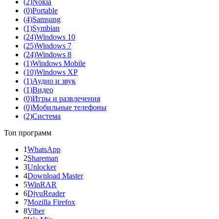
(2)
Nokia
(0)
Portable
(4)
Samsung
(1)
Symbian
(24)
Windows 10
(25)
Windows 7
(24)
Windows 8
(1)
Windows Mobile
(10)
Windows XP
(1)
Аудио и звук
(1)
Видео
(0)
Игры и развлечения
(0)
Мобильные телефоны
(2)
Система
Топ программ
1
WhatsApp
2
Shareman
3
Unlocker
4
Download Master
5
WinRAR
6
DjvuReader
7
Mozilla Firefox
8
Viber