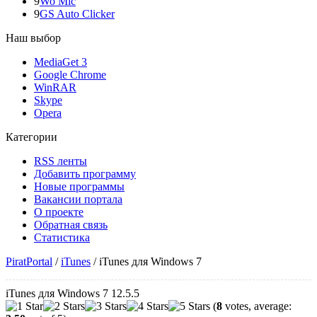
9
Wo Mic
9
GS Auto Clicker
Наш выбор
MediaGet 3
Google Chrome
WinRAR
Skype
Opera
Категории
RSS ленты
Добавить программу
Новые программы
Вакансии портала
О проекте
Обратная связь
Статистика
PiratPortal
/
iTunes
/
iTunes для Windows 7
iTunes для Windows 7 12.5.5
(
8
votes, average: