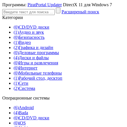
Программы:
PiratPortal Updater
DirectX 11 для Windows 7
Расширеный поиск
Категории
(0)
CD/DVD диски
(1)
Аудио и звук
(0)
Безопасность
(1)
Видео
(2)
Графика и дизайн
(0)
Деловые программы
(4)
Диски и файлы
(0)
Игры и развлечения
(0)
Интернет
(0)
Мобильные телефоны
(1)
Рабочий стол, десктоп
(1)
Сети
(2)
Система
Операционные системы
(6)
Android
(4)
Bada
(0)
CD/DVD диски
(0)
iOS