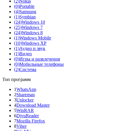
(2)
Nokia
(0)
Portable
(4)
Samsung
(1)
Symbian
(24)
Windows 10
(25)
Windows 7
(24)
Windows 8
(1)
Windows Mobile
(10)
Windows XP
(1)
Аудио и звук
(1)
Видео
(0)
Игры и развлечения
(0)
Мобильные телефоны
(2)
Система
Топ программ
1
WhatsApp
2
Shareman
3
Unlocker
4
Download Master
5
WinRAR
6
DjvuReader
7
Mozilla Firefox
8
Viber