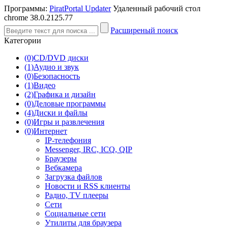
Программы:
PiratPortal Updater
Удаленный рабочий стол
chrome 38.0.2125.77
Расширеный поиск
Категории
(0)
CD/DVD диски
(1)
Аудио и звук
(0)
Безопасность
(1)
Видео
(2)
Графика и дизайн
(0)
Деловые программы
(4)
Диски и файлы
(0)
Игры и развлечения
(0)
Интернет
IP-телефония
Messenger, IRC, ICQ, QIP
Браузеры
Вебкамера
Загрузка файлов
Новости и RSS клиенты
Радио, TV плееры
Сети
Социальные сети
Утилиты для браузера