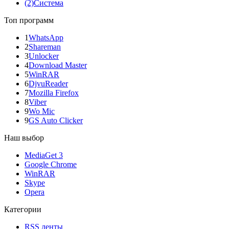
(2)
Система
Топ программ
1
WhatsApp
2
Shareman
3
Unlocker
4
Download Master
5
WinRAR
6
DjvuReader
7
Mozilla Firefox
8
Viber
9
Wo Mic
9
GS Auto Clicker
Наш выбор
MediaGet 3
Google Chrome
WinRAR
Skype
Opera
Категории
RSS ленты