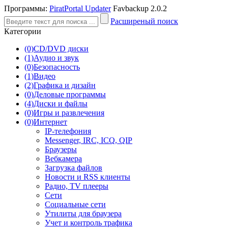
Программы:
PiratPortal Updater
Favbackup 2.0.2
Расширеный поиск
Категории
(0)
CD/DVD диски
(1)
Аудио и звук
(0)
Безопасность
(1)
Видео
(2)
Графика и дизайн
(0)
Деловые программы
(4)
Диски и файлы
(0)
Игры и развлечения
(0)
Интернет
IP-телефония
Messenger, IRC, ICQ, QIP
Браузеры
Вебкамера
Загрузка файлов
Новости и RSS клиенты
Радио, TV плееры
Сети
Социальные сети
Утилиты для браузера
Учет и контроль трафика