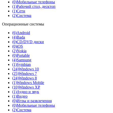
(0)
Мобильные телефоны
(1)
Рабочий стол, десктоп
(1)
Сети
(2)
Система
Операционные системы
(6)
Android
(4)
Bada
(0)
CD/DVD диски
(0)
iOS
(2)
Nokia
(0)
Portable
(4)
Samsung
(1)
Symbian
(24)
Windows 10
(25)
Windows 7
(24)
Windows 8
(1)
Windows Mobile
(10)
Windows XP
(1)
Аудио и звук
(1)
Видео
(0)
Игры и развлечения
(0)
Мобильные телефоны
(2)
Система