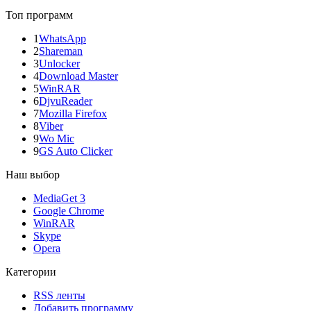
Топ программ
1
WhatsApp
2
Shareman
3
Unlocker
4
Download Master
5
WinRAR
6
DjvuReader
7
Mozilla Firefox
8
Viber
9
Wo Mic
9
GS Auto Clicker
Наш выбор
MediaGet 3
Google Chrome
WinRAR
Skype
Opera
Категории
RSS ленты
Добавить программу