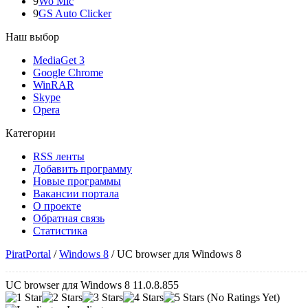
9
Wo Mic
9
GS Auto Clicker
Наш выбор
MediaGet 3
Google Chrome
WinRAR
Skype
Opera
Категории
RSS ленты
Добавить программу
Новые программы
Вакансии портала
О проекте
Обратная связь
Статистика
PiratPortal
/
Windows 8
/
UC browser для Windows 8
UC browser для Windows 8 11.0.8.855
(No Ratings Yet)