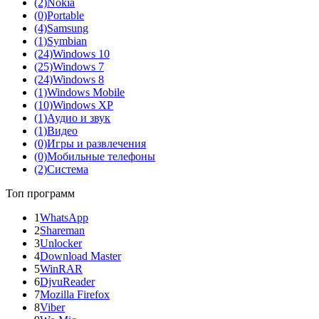
(2)
Nokia
(0)
Portable
(4)
Samsung
(1)
Symbian
(24)
Windows 10
(25)
Windows 7
(24)
Windows 8
(1)
Windows Mobile
(10)
Windows XP
(1)
Аудио и звук
(1)
Видео
(0)
Игры и развлечения
(0)
Мобильные телефоны
(2)
Система
Топ программ
1
WhatsApp
2
Shareman
3
Unlocker
4
Download Master
5
WinRAR
6
DjvuReader
7
Mozilla Firefox
8
Viber