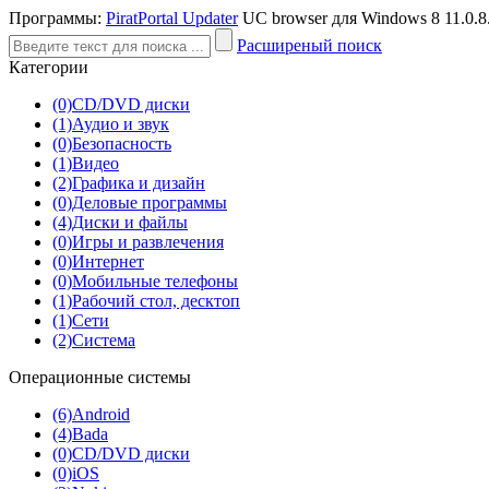
Программы:
PiratPortal Updater
UC browser для Windows 8 11.0.8
Расширеный поиск
Категории
(0)
CD/DVD диски
(1)
Аудио и звук
(0)
Безопасность
(1)
Видео
(2)
Графика и дизайн
(0)
Деловые программы
(4)
Диски и файлы
(0)
Игры и развлечения
(0)
Интернет
(0)
Мобильные телефоны
(1)
Рабочий стол, десктоп
(1)
Сети
(2)
Система
Операционные системы
(6)
Android
(4)
Bada
(0)
CD/DVD диски
(0)
iOS