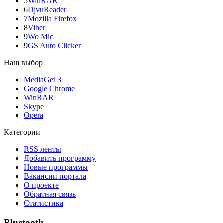
5
WinRAR
6
DjvuReader
7
Mozilla Firefox
8
Viber
9
Wo Mic
9
GS Auto Clicker
Наш выбор
MediaGet 3
Google Chrome
WinRAR
Skype
Opera
Категории
RSS ленты
Добавить программу
Новые программы
Вакансии портала
О проекте
Обратная связь
Статистика
Bluetooth