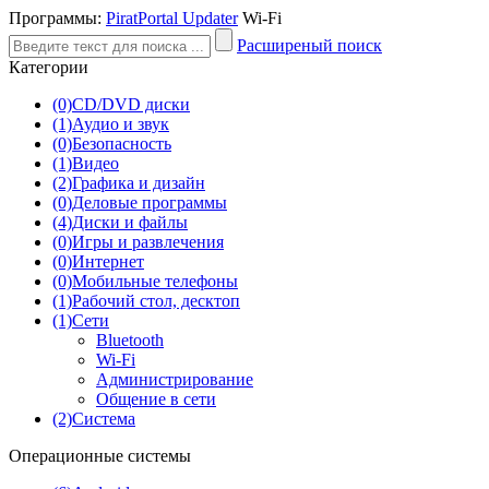
Программы:
PiratPortal Updater
Wi-Fi
Расширеный поиск
Категории
(0)
CD/DVD диски
(1)
Аудио и звук
(0)
Безопасность
(1)
Видео
(2)
Графика и дизайн
(0)
Деловые программы
(4)
Диски и файлы
(0)
Игры и развлечения
(0)
Интернет
(0)
Мобильные телефоны
(1)
Рабочий стол, десктоп
(1)
Сети
Bluetooth
Wi-Fi
Администрирование
Общение в сети
(2)
Система
Операционные системы