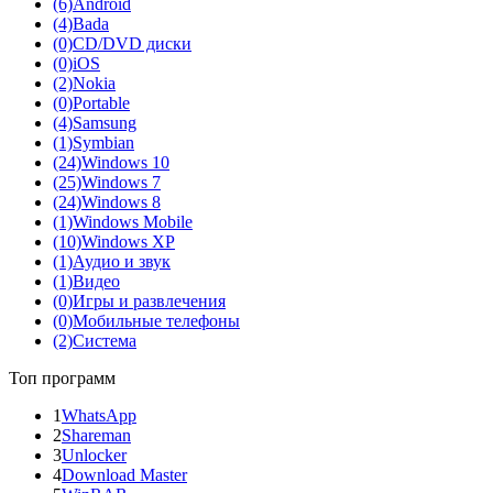
(6)
Android
(4)
Bada
(0)
CD/DVD диски
(0)
iOS
(2)
Nokia
(0)
Portable
(4)
Samsung
(1)
Symbian
(24)
Windows 10
(25)
Windows 7
(24)
Windows 8
(1)
Windows Mobile
(10)
Windows XP
(1)
Аудио и звук
(1)
Видео
(0)
Игры и развлечения
(0)
Мобильные телефоны
(2)
Система
Топ программ
1
WhatsApp
2
Shareman
3
Unlocker
4
Download Master