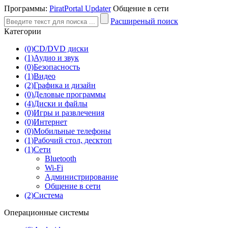
Программы:
PiratPortal Updater
Общение в сети
Расширеный поиск
Категории
(0)
CD/DVD диски
(1)
Аудио и звук
(0)
Безопасность
(1)
Видео
(2)
Графика и дизайн
(0)
Деловые программы
(4)
Диски и файлы
(0)
Игры и развлечения
(0)
Интернет
(0)
Мобильные телефоны
(1)
Рабочий стол, десктоп
(1)
Сети
Bluetooth
Wi-Fi
Администрирование
Общение в сети
(2)
Система
Операционные системы