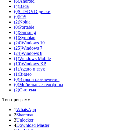
(6)
Android
(4)
Bada
(0)
CD/DVD диски
(0)
iOS
(2)
Nokia
(0)
Portable
(4)
Samsung
(1)
Symbian
(24)
Windows 10
(25)
Windows 7
(24)
Windows 8
(1)
Windows Mobile
(10)
Windows XP
(1)
Аудио и звук
(1)
Видео
(0)
Игры и развлечения
(0)
Мобильные телефоны
(2)
Система
Топ программ
1
WhatsApp
2
Shareman
3
Unlocker
4
Download Master