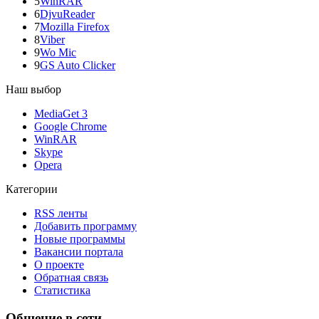
5
WinRAR
6
DjvuReader
7
Mozilla Firefox
8
Viber
9
Wo Mic
9
GS Auto Clicker
Наш выбор
MediaGet 3
Google Chrome
WinRAR
Skype
Opera
Категории
RSS ленты
Добавить программу
Новые программы
Вакансии портала
О проекте
Обратная связь
Статистика
Общение в сети