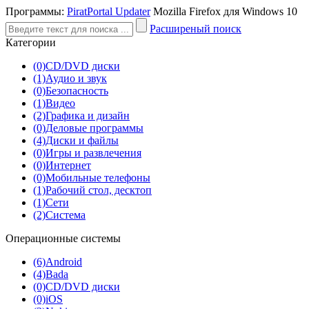
Программы:
PiratPortal Updater
Mozilla Firefox для Windows 10
Расширеный поиск
Категории
(0)
CD/DVD диски
(1)
Аудио и звук
(0)
Безопасность
(1)
Видео
(2)
Графика и дизайн
(0)
Деловые программы
(4)
Диски и файлы
(0)
Игры и развлечения
(0)
Интернет
(0)
Мобильные телефоны
(1)
Рабочий стол, десктоп
(1)
Сети
(2)
Система
Операционные системы
(6)
Android
(4)
Bada
(0)
CD/DVD диски
(0)
iOS