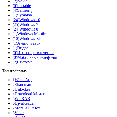
(2)
Nokia
(0)
Portable
(4)
Samsung
(1)
Symbian
(24)
Windows 10
(25)
Windows 7
(24)
Windows 8
(1)
Windows Mobile
(10)
Windows XP
(1)
Аудио и звук
(1)
Видео
(0)
Игры и развлечения
(0)
Мобильные телефоны
(2)
Система
Топ программ
1
WhatsApp
2
Shareman
3
Unlocker
4
Download Master
5
WinRAR
6
DjvuReader
7
Mozilla Firefox
8
Viber