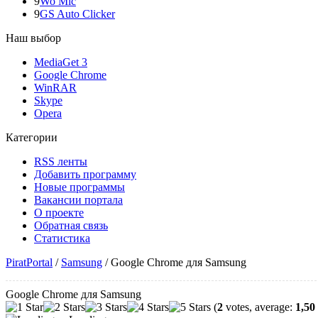
9
Wo Mic
9
GS Auto Clicker
Наш выбор
MediaGet 3
Google Chrome
WinRAR
Skype
Opera
Категории
RSS ленты
Добавить программу
Новые программы
Вакансии портала
О проекте
Обратная связь
Статистика
PiratPortal
/
Samsung
/
Google Chrome для Samsung
Google Chrome для Samsung
(
2
votes, average:
1,50