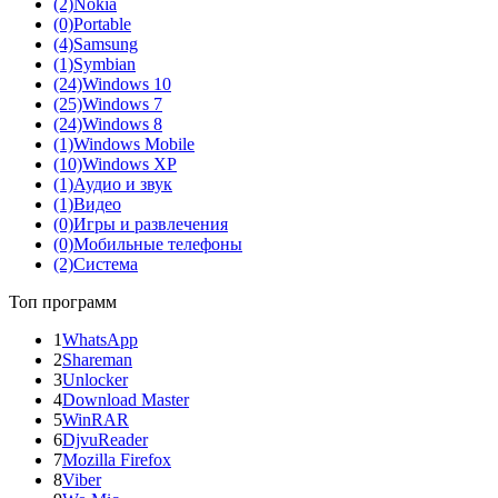
(2)
Nokia
(0)
Portable
(4)
Samsung
(1)
Symbian
(24)
Windows 10
(25)
Windows 7
(24)
Windows 8
(1)
Windows Mobile
(10)
Windows XP
(1)
Аудио и звук
(1)
Видео
(0)
Игры и развлечения
(0)
Мобильные телефоны
(2)
Система
Топ программ
1
WhatsApp
2
Shareman
3
Unlocker
4
Download Master
5
WinRAR
6
DjvuReader
7
Mozilla Firefox
8
Viber