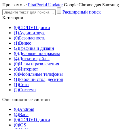
Программы:
PiratPortal Updater
Google Chrome для Samsung
Расширеный поиск
Категории
(0)
CD/DVD диски
(1)
Аудио и звук
(0)
Безопасность
(1)
Видео
(2)
Графика и дизайн
(0)
Деловые программы
(4)
Диски и файлы
(0)
Игры и развлечения
(0)
Интернет
(0)
Мобильные телефоны
(1)
Рабочий стол, десктоп
(1)
Сети
(2)
Система
Операционные системы
(6)
Android
(4)
Bada
(0)
CD/DVD диски
(0)
iOS