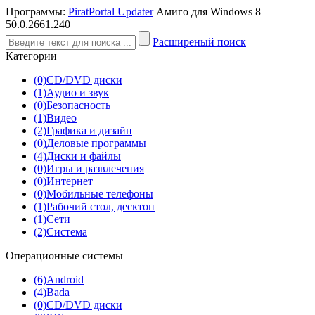
Программы:
PiratPortal Updater
Амиго для Windows 8
50.0.2661.240
Расширеный поиск
Категории
(0)
CD/DVD диски
(1)
Аудио и звук
(0)
Безопасность
(1)
Видео
(2)
Графика и дизайн
(0)
Деловые программы
(4)
Диски и файлы
(0)
Игры и развлечения
(0)
Интернет
(0)
Мобильные телефоны
(1)
Рабочий стол, десктоп
(1)
Сети
(2)
Система
Операционные системы
(6)
Android
(4)
Bada
(0)
CD/DVD диски