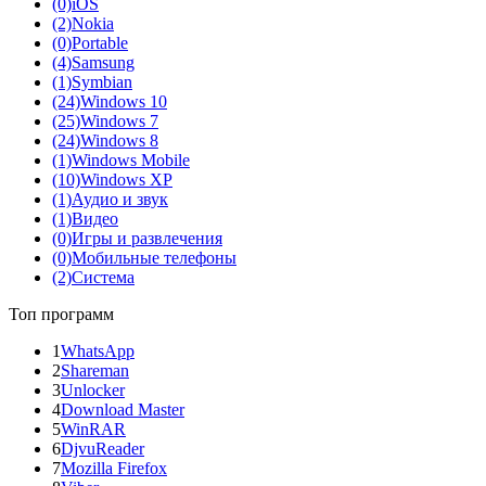
(0)
iOS
(2)
Nokia
(0)
Portable
(4)
Samsung
(1)
Symbian
(24)
Windows 10
(25)
Windows 7
(24)
Windows 8
(1)
Windows Mobile
(10)
Windows XP
(1)
Аудио и звук
(1)
Видео
(0)
Игры и развлечения
(0)
Мобильные телефоны
(2)
Система
Топ программ
1
WhatsApp
2
Shareman
3
Unlocker
4
Download Master
5
WinRAR
6
DjvuReader
7
Mozilla Firefox