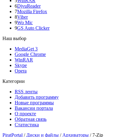
5
WinRAR
6
DjvuReader
7
Mozilla Firefox
8
Viber
9
Wo Mic
9
GS Auto Clicker
Наш выбор
MediaGet 3
Google Chrome
WinRAR
Skype
Opera
Категории
RSS ленты
Добавить программу
Новые программы
Вакансии портала
О проекте
Обратная связь
Статистика
PiratPortal
/
Диски и файлы
/
Архиваторы
/
7-Zip