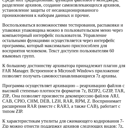
разделение архивов, создание самоизвлекающихся архивов,
установление защиты от несанкционированного
проникновения к наборам данных и прочие.
Воспользоваться возможностями тестирования, распаковки и
упаковки упаковщика можно в пользовательском меню через
компьютерный интерфейс пользователя. Управление
остальными функциями осуществляется через интерфейс
программы, который максимально приспособлен для
восприятия человеком. Текст доступен пользователям 60
языковых групп.
К большому достоинству архиватора принадлежит плагин для
FAR Manager. Встроенное в Microsoft Windows приложение
позволяет получать самовосстанавливающиеся 7z архивы.
Программа осуществляет архивацию – реархивацию файлов с
высокой степенью плотности форматов 7z, BZIP2, GZIP, TAR,
ZIP,. Она позволяет произвести декомпрессию файлов ARJ,
CAB, CPIO, CHM, DEB, LZH, RAR, RPM, Z. Воспринимает
расширения RAR (вместе с RAR3, а также CAB), работает с
типом ZIP.
К характеристикам утилиты для сжимающего кодирования 7-
Zip можно отнести поддержку архивов следующих видов: 7z,