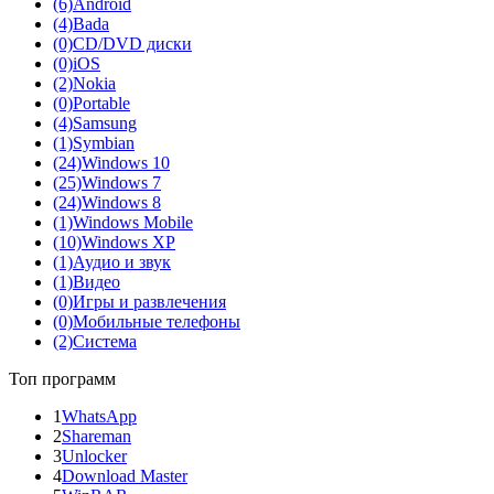
(6)
Android
(4)
Bada
(0)
CD/DVD диски
(0)
iOS
(2)
Nokia
(0)
Portable
(4)
Samsung
(1)
Symbian
(24)
Windows 10
(25)
Windows 7
(24)
Windows 8
(1)
Windows Mobile
(10)
Windows XP
(1)
Аудио и звук
(1)
Видео
(0)
Игры и развлечения
(0)
Мобильные телефоны
(2)
Система
Топ программ
1
WhatsApp
2
Shareman
3
Unlocker
4
Download Master