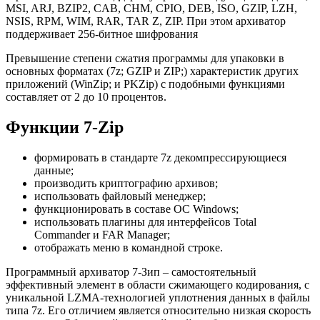
MSI, ARJ, BZIP2, CAB, CHM, CPIO, DEB, ISO, GZIP, LZH,
NSIS, RPM, WIM, RAR, TAR Z, ZIP. При этом архиватор
поддерживает 256-битное шифрования
Превышение степени сжатия программы для упаковки в
основных форматах (7z; GZIP и ZIP;) характеристик других
приложений (WinZip; и PKZip) с подобными функциями
составляет от 2 до 10 процентов.
Функции 7-Zip
формировать в стандарте 7z декомпрессирующиеся
данные;
производить криптографию архивов;
использовать файловый менеджер;
функционировать в составе ОС Windows;
использовать плагины для интерфейсов Total
Commander и FAR Manager;
отображать меню в командной строке.
Программный архиватор 7-Зип – самостоятельный
эффективный элемент в области сжимающего кодирования, с
уникальной LZMA-технологией уплотнения данных в файлы
типа 7z. Его отличием является относительно низкая скорость