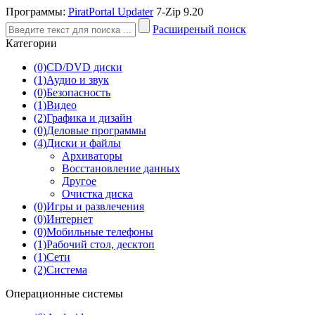
Программы:
PiratPortal Updater
7-Zip 9.20
Расширеный поиск
Категории
(0)
CD/DVD диски
(1)
Аудио и звук
(0)
Безопасность
(1)
Видео
(2)
Графика и дизайн
(0)
Деловые программы
(4)
Диски и файлы
Архиваторы
Восстановление данных
Другое
Очистка диска
(0)
Игры и развлечения
(0)
Интернет
(0)
Мобильные телефоны
(1)
Рабочий стол, десктоп
(1)
Сети
(2)
Система
Операционные системы